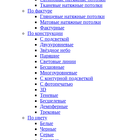
Тканевые натяжные потолки
По фактуре
Глянцевые натяжные потолки
Матовые натяжные потолки
Фактурные
По конструкции
С подсветкой
Двухуровневые
Звёздное небо
Парящие
Световые линии
Бесшовные
Многоуровневые
С контурной подсветкой
С фотопечатью
3D
Теневые
Бесщелевые
Демпферные
Трековые
По цвету
Белые
Черные
Серые